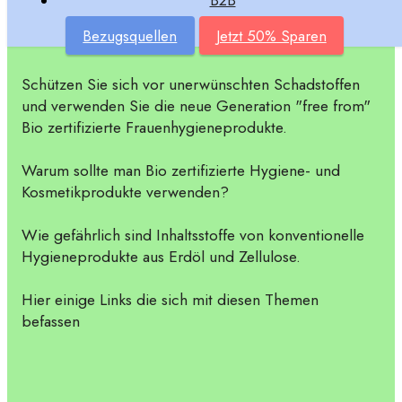
B2B
welche Produkte wir für die Pflege der sensibelsten
Bezugsquellen
Jetzt 50% Sparen
Bereiche unseres Körpers verwenden.
Schützen Sie sich vor unerwünschten Schadstoffen
und verwenden Sie die neue Generation "free from"
Bio zertifizierte Frauenhygieneprodukte.
Warum sollte man Bio zertifizierte Hygiene- und
Kosmetikprodukte verwenden?
Wie gefährlich sind Inhaltsstoffe von konventionelle
Hygieneprodukte aus Erdöl und Zellulose.
Hier einige Links die sich mit diesen Themen
befassen