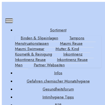
Sortiment
Binden & Slipeinlagen
Tampons
Gesundheitsforum - Links
Menstruationstassen
Masmi Reuse
Masmi Swimwear
Mutter & Kind
Kosmetik & Reinigung
Inkontinenz
Inkontinenz Reuse
Inkontinenz Reuse
Men
Partner Webseiten
Infos
Gefahren chemischer Monatshygiene
Gesundheitsforum
Wir kümmern uns um eine gesunde und ökologische
Intimhygiene Tipps
Ernährung, aber vergessen dabei darauf zu achten,