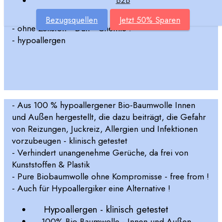
B2B
- mit Auslaufschutz durch Seitenflügel
- 100 %
zertifizierte Biobaumwolle (GOTS)
Bezugsquellen
Jetzt 50% Sparen
- ohne Zellstoff - Duft - Chemie !
- hypoallergen
- Aus 100 % hypoallergener Bio-Baumwolle Innen
und Außen hergestellt, die dazu beiträgt, die Gefahr
von Reizungen, Juckreiz, Allergien und Infektionen
vorzubeugen - klinisch getestet
- Verhindert unangenehme Gerüche, da frei von
Kunststoffen & Plastik
- Pure Biobaumwolle ohne Kompromisse - free from !
- Auch für Hypoallergiker eine Alternative !
Hypoallergen - klinisch getestet
100% Bio Baumwolle - Innen und Außen