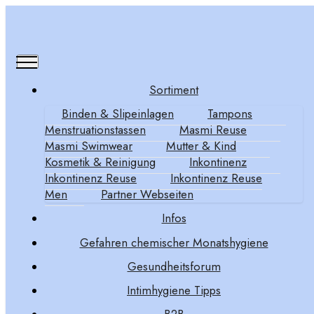
Sortiment
Binden & Slipeinlagen
Tampons
Bio Binden Ultra Nacht
Menstruationstassen
Masmi Reuse
Masmi Swimwear
Mutter & Kind
Girls No. 3
Kosmetik & Reinigung
Inkontinenz
Inkontinenz Reuse
Inkontinenz Reuse
Men
Partner Webseiten
Infos
- entwickelt für Mädchen & junge Frauen
Gefahren chemischer Monatshygiene
- bei mittlerer Regelblutung
Gesundheitsforum
- Hinten 50% länger, im Verhältnis zu vorne, mit
Seitenflügel
Intimhygiene Tipps
- für einen verbesserten Auslaufschutz in der Nacht